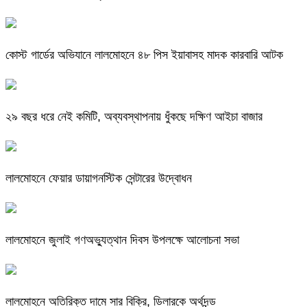
কোস্ট গার্ডের অভিযানে লালমোহনে ৪৮ পিস ইয়াবাসহ মাদক কারবারি আটক
২৯ বছর ধরে নেই কমিটি, অব্যবস্থাপনায় ধুঁকছে দক্ষিণ আইচা বাজার
লালমোহনে ফেয়ার ডায়াগনস্টিক সেন্টারের উদ্বোধন
লালমোহনে জুলাই গণঅভ্যুত্থান দিবস উপলক্ষে আলোচনা সভা
লালমোহনে অতিরিক্ত দামে সার বিক্রি, ডিলারকে অর্থদন্ড