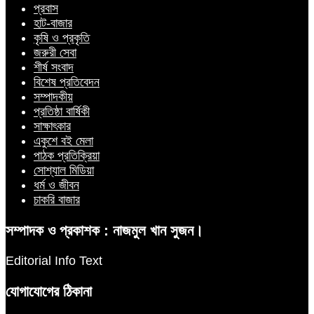
প্রবাস
হাট-বাজার
কৃষি ও প্রকৃতি
জরুরী সেবা
শীর্ষ সংবাদ
বিশেষ প্রতিবেদন
সম্পাদকীয়
প্রতিষ্ঠা বার্ষিকী
সাক্ষাৎকার
একুশে বই মেলা
পাঠক প্রতিক্রিয়া
সোশ্যাল মিডিয়া
ধর্ম ও জীবন
চাকরি বাজার
সম্পাদক ও প্রকাশক : নাজমুল খান সুজন।
Editorial Info Text
যোগাযোগের ঠিকানা