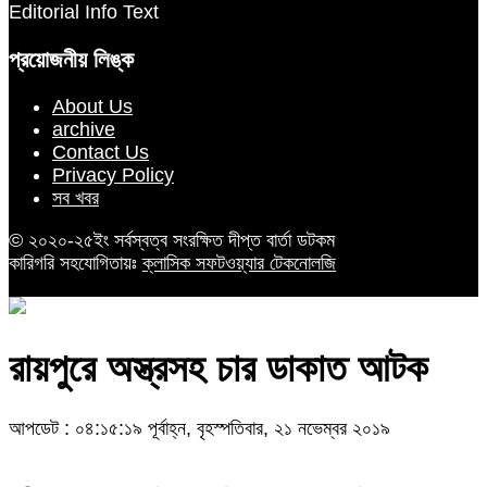
Editorial Info Text
প্রয়োজনীয় লিঙ্ক
About Us
archive
Contact Us
Privacy Policy
সব খবর
© ২০২০-২৫ইং সর্বস্বত্ব সংরক্ষিত দীপ্ত বার্তা ডটকম
কারিগরি সহযোগিতায়ঃ
ক্লাসিক সফটওয়্যার টেকনোলজি
রায়পুরে অস্ত্রসহ চার ডাকাত আটক
আপডেট : ০৪:১৫:১৯ পূর্বাহ্ন, বৃহস্পতিবার, ২১ নভেম্বর ২০১৯