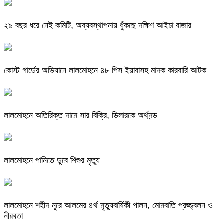
২৯ বছর ধরে নেই কমিটি, অব্যবস্থাপনায় ধুঁকছে দক্ষিণ আইচা বাজার
কোস্ট গার্ডের অভিযানে লালমোহনে ৪৮ পিস ইয়াবাসহ মাদক কারবারি আটক
লালমোহনে অতিরিক্ত দামে সার বিক্রি, ডিলারকে অর্থদন্ড
লালমোহনে পানিতে ডুবে শিশুর মৃত্যু
লালমোহনে শহীদ নূরে আলমের ৪র্থ মৃত্যুবার্ষিকী পালন, মোমবাতি প্রজ্জ্বলন ও
নীরবতা