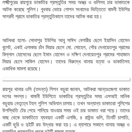
লক্ষ্মীপুরের রায়পুরে ডাকাতির প্রস্তুতির সময় অস্ত্র ও গুলিসহ চার ডাকাতকে
আটক করেছে পুলিশ। বুধবার ভোরে গোপন সংবাদের ভিত্তিতে বামনী ইউপির
সাগরদী গ্রামে ডাকাতির প্রস্তুতিকালে তাদের আটক করা হয়।
আটকরা হলো- সোনাপুর ইউপির আবু সাঈদ বেপারীর ছেলে ইয়াসিন হোসেন
বুলেট, একই এলাকার চাঁন মিয়ার ছেলে মো. সোহেল, পৌর দেনায়েতপুর গ্রামের
বিল্লাল হোসেনের ছেলে ইমান হোসেন ও দক্ষিণ দেনায়েতপুর গ্রামের শাহাজান
মিয়ার ছেলে সাকিল হোসেন। তাদের বিরুদ্ধে থানায় হত্যা ও ডাকাতিসহ
একাধিক মামলা রয়েছে।
রায়পুর থানার ওসি (তদন্ত) শিপন বড়ুয়া জানান, আটকরা আন্তঃজেলা ডাকাত
দলের সদস্য। বামানী ইউপিতে ডাকাতির প্রস্তুতির সময় এসআই মানিক
বড়ুয়ার নেতৃত্বে টহল পুলিশ অভিযান চালায়। তখন অন্যান্য ডাকাতরা পুলিশের
উপস্থিতি টের পেয়ে পালিয়ে যাওয়ার সময় ওই চার ডাকাত ধরা পড়ে। তাদের
কাছ থেকে ডাকাতিতে ব্যবহৃত একটি এলজি, ৪ রাউন্ড গুলি, তিনটি চাপাতি,
একটি ছুরি ও দুইটি রড উদ্ধার করা হয়। এ ব্যাপারে সকালে থানায় অস্ত্র ও
ডাকাতির প্রস্তুতির পৃথক দুইটি মামলা হয়েছে