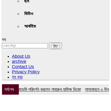
ছবি
ভিডিও
আর্কাইভ
সব
About Us
archive
Contact Us
Privacy Policy
সব খবর
 মডেল একাডেমি পরিদর্শন করলেন শাহারুখ হাফিজ ডিকো
সর্বশেষ
লালমোহনে ৩ দিনব্যাপী ব