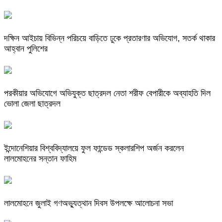
দক্ষিন আইচায় ‎বিভিন্ন পরিচয়ে বাড়িতে ঢুকে প্রতারণার অভিযোগ, সতর্ক থাকার
আহ্বান পুলিশের
পরকীয়ার অভিযোগে অভিযুক্ত ছাত্রদল নেতা শরীফ বেপারীকে অব্যাহতি দিল
ভোলা জেলা ছাত্রদল
ইন্দোনেশিয়ার বিশ্ববিদ্যালয়ে ফুল ফান্ডেড স্কলারশিপ অর্জন করলেন
লালমোহনের সন্তান ফাহিম
লালমোহনে জুলাই গণঅভ্যুত্থান দিবস উপলক্ষে আলোচনা সভা