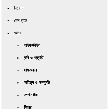
বিনোদন
দেশ জুড়ে
আরো
লাইফস্টাইল
কৃষি ও প্রকৃতি
সাক্ষাৎকার
সাহিত্য ও সংস্কৃতি
সম্পাদকীয়
ফিচার