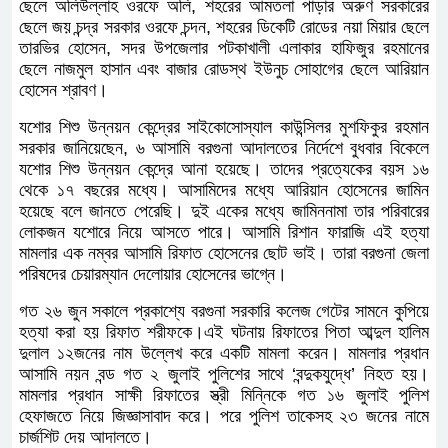
ছেলে অলিউল্লাহ ওরফে অলি, শহরের আমতলা পাড়ার অরুণ সরকারের
ছেলে জয় চন্দ্র সরকার ওরফে চন্দন, শহরের ডিকেটি রোডের নয়া মিয়ার ছেলে
তারভির হোসেন, সদর উপজেলার পটকাখালী এলাকার হাফিজুর রহমানের
ছেলে নাজমুল হাসান এবং বাজার রোডস্থ ইউনুচ সোহাগের ছেলে আরিয়ান
হোসেন শ্রাবণ।
যশোর শিশু উন্নয়ন কেন্দ্রের সাইকোসোস্যাল কাউন্সিলর মুশফিকুর রহমান
সরকার জানিয়েছেন, ৬ আসামি বরগুনা আদালতের নির্দেশে বুধবার বিকেলে
যশোর শিশু উন্নয়ন কেন্দ্রে আনা হয়েছে। তাদের প্রত্যেকের বয়স ১৬
থেকে ১৭ বছরের মধ্যে। আসামিদের মধ্যে আরিয়ান হোসেনের জামিন
হয়েছে বলে জানতে পেরেছি। দুই একের মধ্যে জামিননামা তার পরিবারের
লোকজন যশোরে নিয়ে আসতে পারে। আসামি রিশান ফারাজি এই হত্যা
মামলার এক নম্বর আসামি রিফাত হোসেনের ছোট ভাই। তারা বরগুনা জেলা
পরিষদের চেয়ারম্যান দেলোয়ার হোসেনের ভাগ্নে।
গত ২৬ জুন সকালে প্রকাশ্যে বরগুনা সরকারি কলেজ গেটের সামনে কুপিয়ে
হত্যা করা হয় রিফাত শরীফকে।এই ঘটনায় রিফাতের পিতা আব্দুল হালিম
দুলাল ১২জনের নাম উল্লেখ করে একটি মামলা করেন। মামলার প্রধান
আসামি নয়ন বন্ড গত ২ জুলাই পুলিশের সাথে ‘বন্দুকযুদ্ধে’ নিহত হয়।
মামলার প্রধান সাক্ষী রিফাতের স্ত্রী মিন্নিকে গত ১৬ জুলাই পুলিশ
হেফাজতে নিয়ে জিজ্ঞাসাবাদ করে। পরে পুলিশ তাকেসহ ২৩ জনের নামে
চার্জশিট দেয় আদালতে।