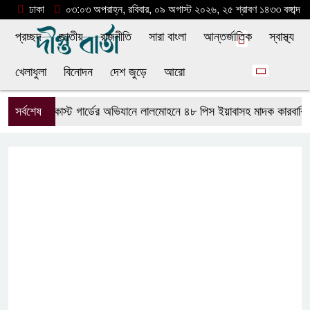
ঢাকা
০৩:০৩ অপরাহ্ন, রবিবার, ০৯ অগাস্ট ২০২৬, ২৫ শ্রাবণ ১৪৩৩ বঙ্গাব্দ
প্রচ্ছদ
জাতীয়
রাজনীতি
সারা বাংলা
আন্তর্জাতিক
স্বাস্থ্য
খেলাধুলা
বিনোদন
দেশ জুড়ে
আরো
সর্বশেষ
কোস্ট গার্ডের অভিযানে লালমোহনে ৪৮ পিস ইয়াবাসহ মাদক কারবারি আ