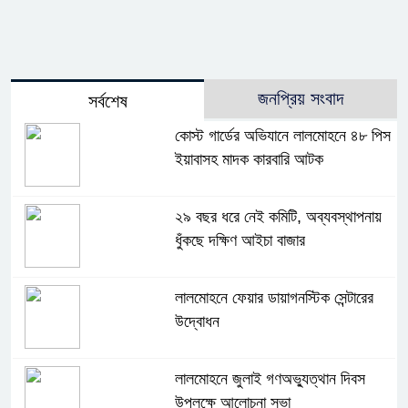
জনপ্রিয় সংবাদ
সর্বশেষ
কোস্ট গার্ডের অভিযানে লালমোহনে ৪৮ পিস
ইয়াবাসহ মাদক কারবারি আটক
২৯ বছর ধরে নেই কমিটি, অব্যবস্থাপনায়
ধুঁকছে দক্ষিণ আইচা বাজার
লালমোহনে ফেয়ার ডায়াগনস্টিক সেন্টারের
উদ্বোধন
লালমোহনে জুলাই গণঅভ্যুত্থান দিবস
উপলক্ষে আলোচনা সভা