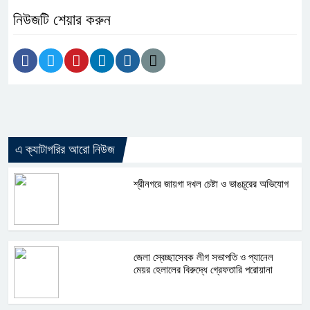
নিউজটি শেয়ার করুন
এ ক্যাটাগরির আরো নিউজ
শ্রীনগরে জায়গা দখল চেষ্টা ও ভাঙচূরের অভিযোগ
জেলা স্বেচ্ছাসেবক লীগ সভাপতি ও প্যানেল
মেয়র হেলালের বিরুদ্ধে গ্রেফতারি পরোয়ানা