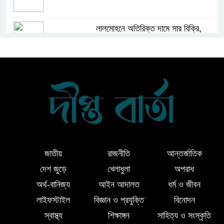
লালমোহনে অতিরিক্ত দামে সার বিক্রি,
ডিলারকে অর্থদন্ড
লালমোহন পৌরসভা বিএনপির সভাপতি জান্টু
মিয়া উন্নত চিকিৎসার জন্য চীনে গেলেন
দক্ষিণ আইচায় কর্মজীবনের অবসানে সম্মাননা
ও ভালোবাসায় সিক্ত তিন গুণী শিক্ষক
জাতীয়
রাজনীতি
আন্তর্জাতিক
লালমোহনে শহীদ নূরে আলমের ৪র্থ
দেশ জুড়ে
খেলাধুলা
অপরাধ
মৃত্যুবার্ষিকী পালন, মোমবাতি প্রজ্জ্বলন ও
অর্থ-বানিজ্য
আইন আদালত
ধর্ম ও জীবন
নীরবতা
লাইফস্টাইল
বিজ্ঞান ও প্রযুক্তি
বিনোদন
ইন্দোনেশিয়ার বিশ্ববিদ্যালয়ে ফুল ফান্ডেড
স্বাস্থ্য
শিক্ষাঙ্গন
সাহিত্য ও সংস্কৃতি