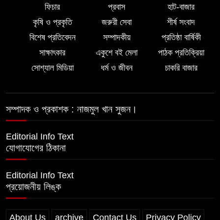
স্কলারশিপ অর্জন করলেন লালমোহনের
ফিচার
প্রবাস
হাট-বাজার
সন্তান ফাহিম
কৃষি ও প্রকৃতি
জরুরী সেবা
শীর্ষ সংবাদ
বিশেষ প্রতিবেদন
সম্পাদকীয়
প্রতিষ্ঠা বার্ষিকী
দক্ষিন আইচায় ‎বিভিন্ন পরিচয়ে বাড়িতে ঢুকে
সাক্ষাৎকার
একুশে বই মেলা
পাঠক প্রতিক্রিয়া
প্রতারণার অভিযোগ, সতর্ক থাকার আহ্বান
পুলিশের
সোশ্যাল মিডিয়া
ধর্ম ও জীবন
চাকরি বাজার
সম্পাদক ও প্রকাশক : নাজমুল খান সুজন।
Editorial Info Text
যোগাযোগের ঠিকানা
Editorial Info Text
প্রয়োজনীয় লিঙ্ক
About Us
archive
Contact Us
Privacy Policy