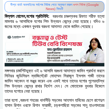
দীপ্ত বার্তা অনলাইনের সর্বশেষ নিউজ পেতে অনুসরণ করুন
গুগল নিউজ (Google
News)
ফিডটি
বিল্লাল হোসেন,যশোর প্রতিনিধি:
বরগুনার চাঞ্চল্যকর রিফাত শরীফ হত্যা
মামলার ৬ আসামিকে যশোর শিশু উন্নয়ন কেন্দ্রে নেয়া হয়েছে। যদিও ৬
জনের মধ্যে একজন বুধবার বরগুনা আদালত থেকে জামিন পেয়েছে।
মঙ্গলবার চার্জশিটভুক্ত ওই ৬ আসামি বরগুনা আদালতে জামিন প্রার্থনা করলে
সিনিয়র জুডিসিয়ল ম্যাজিস্ট্রেট মোহাম্মদ সিরাজুল ইসলাম গাজী তাদের
জামিন আবেদন না মঞ্জুর করেন এবং একই সাথে তাদের যশোর পুলেরহাটস্থ
শিশু উন্নয়ন কেন্দ্রে রাখার নির্দেশ দেন। সে মোতাবেক বুধবার বিকেলে
তাদের যশোরে নেয়া হয়েছে।
তারা হলো ,বরগুনা শহরের ধানসিঁড়ি সড়কের আহসান হাবিবের ছেলে রাশেদুল
হাসান রিশান ওরফে রিশান ফারাজী, চড়কগাছিয়া সড়কের সানু হাওলাদারের