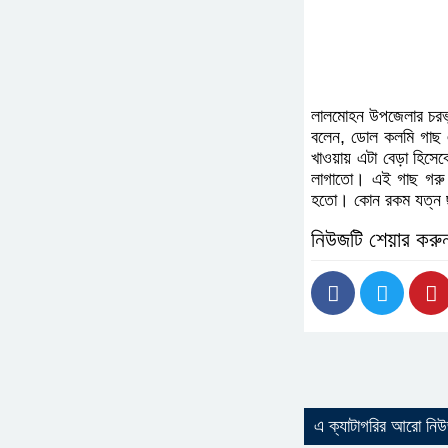
লালমোহন উপজেলার চরভ
বলেন, ডোল কলমি গাছ 
খাওয়ায় এটা বেড়া হিসেব
লাগাতো। এই গাছ গরু ছ
হতো। কোন রকম যত্ন ছ
নিউজটি শেয়ার করু
এ ক্যাটাগরির আরো নি