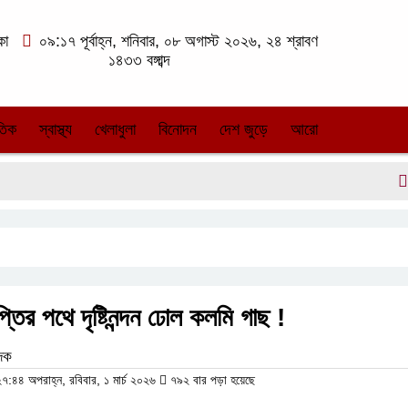
কা
০৯:১৭ পূর্বাহ্ন, শনিবার, ০৮ অগাস্ট ২০২৬, ২৪ শ্রাবণ
১৪৩৩ বঙ্গাব্দ
তিক
স্বাস্থ্য
খেলাধুলা
বিনোদন
দেশ জুড়ে
আরো
২৯ বছর
্তির পথে দৃষ্টিনন্দন ঢোল কলমি গাছ !
েদক
:৪৪ অপরাহ্ন, রবিবার, ১ মার্চ ২০২৬
৭৯২ বার পড়া হয়েছে