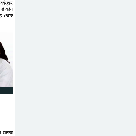
র্বত্রই
মিয়া উন্নত চিকিৎসার
 বা ঢোল
জন্য চীনে গেলেন
ছয় থেকে
দক্ষিণ আইচায়
কর্মজীবনের অবসানে
সম্মাননা ও ভালোবাসায়
সিক্ত তিন গুণী শিক্ষক
লালমোহনে শহীদ নূরে
আলমের ৪র্থ মৃত্যুবার্ষিকী
পালন, মোমবাতি
প্রজ্জ্বলন ও নীরবতা
ইন্দোনেশিয়ার
বিশ্ববিদ্যালয়ে ফুল
ফান্ডেড স্কলারশিপ
ি হালকা