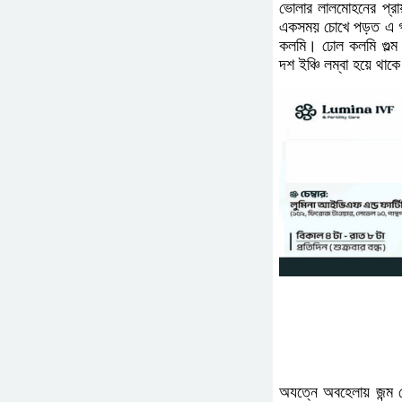
ভোলার লালমোহনের প্রায়
একসময় চোখে পড়ত এ গাছ
কলমি। ঢোল কলমি গুল্ম
দশ ইঞ্চি লম্বা হয়ে থা
অযত্নে অবহেলায় জন্ম 