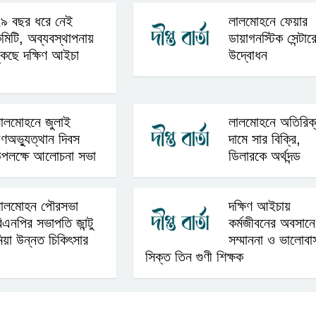
৯ বছর ধরে নেই
লালমোহনে ফেয়ার
মিটি, অব্যবস্থাপনায়
ডায়াগনস্টিক সেন্টার
ুঁকছে দক্ষিণ আইচা
উদ্বোধন
ালমোহনে জুলাই
লালমোহনে অতিরিক
ণঅভ্যুত্থান দিবস
দামে সার বিক্রি,
পলক্ষে আলোচনা সভা
ডিলারকে অর্থদন্ড
ালমোহন পৌরসভা
দক্ষিণ আইচায়
িএনপির সভাপতি জান্টু
কর্মজীবনের অবসানে
িয়া উন্নত চিকিৎসার
সম্মাননা ও ভালোবা
সিক্ত তিন গুণী শিক্ষক