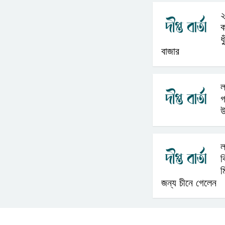
২
ক
ধ
বাজার
ল
গ
উ
ল
ব
ম
জন্য চীনে গেলেন