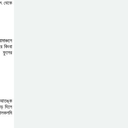
অর্জন করলেন লালমোহনের সন্তান ফাহিম
রৎ থেকে
দক্ষিন আইচায় ‎বিভিন্ন
পরিচয়ে বাড়িতে ঢুকে
প্রতারণার অভিযোগ,
মাঞ্চলে
সতর্ক থাকার আহ্বান পুলিশের
ে কিংবা
। ফুলের
লালমোহনে পানিতে ডুবে
শিশুর মৃত্যু
 আতঙ্ক
ড় দিলে
ঢোলকলমি