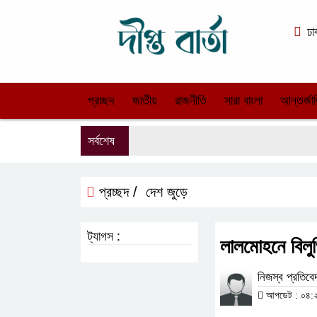
ঢা
প্রচ্ছদ
জাতীয়
রাজনীতি
সারা বাংলা
আন্তর্জা
সর্বশেষ
প্রচ্ছদ /
দেশ জুড়ে
ট্যাগস :
লালমোহনে বিলুপ
নিজস্ব প্রতিব
আপডেট : ০৪:২৭