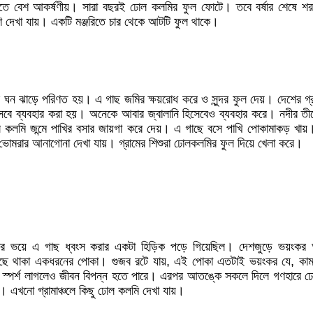
খতে বেশ আকর্ষণীয়। সারা বছরই ঢোল কলমির ফুল ফোটে। তবে বর্ষার শেষে শ
 দেখা যায়। একটি মঞ্জরিতে চার থেকে আটটি ফুল থাকে।
ই ঘন ঝাড়ে পরিণত হয়। এ গাছ জমির ক্ষয়রোধ করে ও সুন্দর ফুল দেয়। দেশের গ্রা
েবে ব্যবহার করা হয়। অনেকে আবার জ্বালানি হিসেবেও ব্যবহার করে। নদীর তীর
 কলমি জন্মে পাখির বসার জায়গা করে দেয়। এ গাছে বসে পাখি পোকামাকড় খায়
ভোমরার আনাগোনা দেখা যায়। গ্রামের শিশুরা ঢোলকলমির ফুল দিয়ে খেলা করে।
র ভয়ে এ গাছ ধ্বংস করার একটা হিড়িক পড়ে গিয়েছিল। দেশজুড়ে ভয়ংকর
ছে থাকা একধরনের পোকা। গুজব রটে যায়, এই পোকা এতটাই ভয়ংকর যে, কাম
কি স্পর্শ লাগলেও জীবন বিপন্ন হতে পারে। এরপর আতঙ্কে সকলে দিলে গণহারে 
। এখনো গ্রামাঞ্চলে কিছু ঢোল কলমি দেখা যায়।