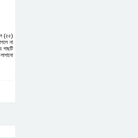
ান (৫৫)
গলে না
য গাছটি
 লাগানো