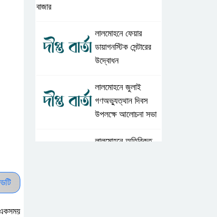
বাজার
লালমোহনে ফেয়ার
ডায়াগনস্টিক সেন্টারের
উদ্বোধন
লালমোহনে জুলাই
গণঅভ্যুত্থান দিবস
উপলক্ষে আলোচনা সভা
লালমোহনে অতিরিক্ত
দামে সার বিক্রি,
ডিলারকে অর্থদন্ড
ডটি
লালমোহন পৌরসভা
বিএনপির সভাপতি জান্টু
। একসময়