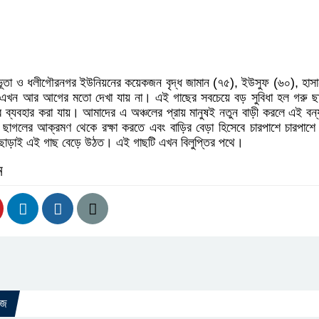
ূতা ও ধলীগৌরনগর ইউনিয়নের কয়েকজন বৃদ্ধ জামান (৭৫), ইউসুফ (৬০), হাস
এখন আর আগের মতো দেখা যায় না। এই গাছের সবচেয়ে বড় সুবিধা হল গরু ছা
ে ব্যবহার করা যায়। আমাদের এ অঞ্চলের প্রায় মানুষই নতুন বাড়ী করলে এই বন্
াগলের আক্রমণ থেকে রক্ষা করতে এবং বাড়ির বেড়া হিসেবে চারপাশে চারপাশে
াড়াই এই গাছ বেড়ে উঠত। এই গাছটি এখন বিলুপ্তির পথে।
ন
উজ