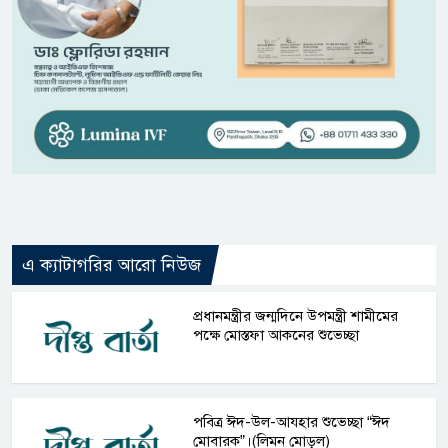
এ ক্যাটাগরির আরো নিউজ
প্রধানমন্ত্রীর জন্মদিনে উপমন্ত্রী শামীমের
পক্ষে মোস্তফা আকনের শুভেচ্ছা
পবিত্র ঈদ-উল-আযহার শুভেচ্ছা “ঈদ
মোবারক”।(লিমন মোড়ল)