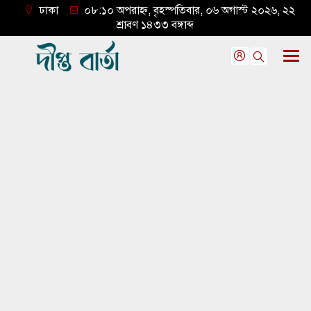
ঢাকা
০৮:১০ অপরাহ্ন, বৃহস্পতিবার, ০৬ অগাস্ট ২০২৬, ২২
শ্রাবণ ১৪৩৩ বঙ্গাব্দ