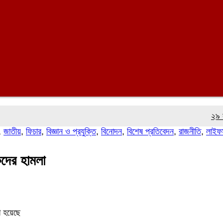
২৯ বছর ধরে 
,
জাতীয়
,
ফিচার
,
বিজ্ঞান ও প্রযুক্তি
,
বিনোদন
,
বিশেষ প্রতিবেদন
,
রাজনীতি
,
লাইফস
থকদের হামলা
া হয়েছে