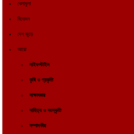
খেলাধুলা
বিনোদন
দেশ জুড়ে
আরো
লাইফস্টাইল
কৃষি ও প্রকৃতি
সাক্ষাৎকার
সাহিত্য ও সংস্কৃতি
সম্পাদকীয়