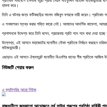
প্রতিবাদ সমাবেশে ইসলামী ফ্রন্ট প্রার্থী সৈয়দ সাইফুদ্দিন আহমদ মাইজভান্ডারী
হামলা করে।
তিনি এ ঘটনার জন্য ফটিকছড়ির সাংসদ নজিবুল বশরকে দায়ী করেন। প্রতিবাদ সম
এ গনজাগরন স্তব্ধ করার শক্তি কারো নেই। আমাদের আদর্শিক কাফেলা, আমরা শা
প্রশাসনকে উদ্দেশ্য করে তিনি বলেন, প্রচারনায় প্রতি পদে পদে বাধা দেয়া হচ
উল্লেখ্য, এই আসনে মহাজোটের মনোনীত নৌকা প্রতিকে নির্বাচন করছেন তরিকত ফে
মাইজভান্ডারী।
এছাড়াও এই আসনে ঐক্যফ্রন্ট মনোনীত বিএনপির ধানের শীষ প্রতিকে আজিম উল
নিউজটি শেয়ার করুন
এ ক্যাটাগরির আরো নিউজ
রাজধানীতে জমকালো আয়োজনে নর্থ সাউথ গ্রুপের প্রতিষ্ঠা বার্ষিকী পা