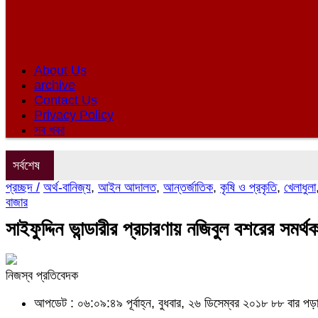
About Us
archive
Contact Us
Privacy Policy
সব খবর
সর্বশেষ
প্রচ্ছদ /
অর্থ-বানিজ্য
,
আইন আদালত
,
আন্তর্জাতিক
,
কৃষি ও প্রকৃতি
,
খেলাধুলা
বাজার
সাইফুদ্দিন ভান্ডারীর প্রচারণায় নজিবুল বশরের সমর্
নিজস্ব প্রতিবেদক
আপডেট : ০৬:০৯:৪৯ পূর্বাহ্ন, বুধবার, ২৬ ডিসেম্বর ২০১৮
৮৮ বার পড়