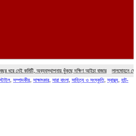
নেই কমিটি, অব্যবস্থাপনায় ধুঁকছে দক্ষিণ আইচা বাজার
লালমোহনে ফেয়ার ডায়াগ
্টাইল
,
সম্পাদকীয়
,
সাক্ষাৎকার
,
সারা বাংলা
,
সাহিত্য ও সংস্কৃতি
,
স্বাস্থ্য
,
হাট-