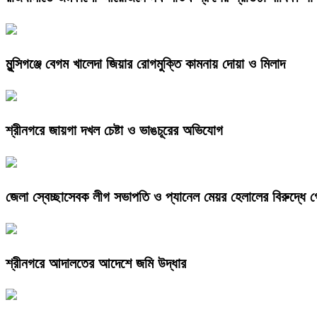
মুন্সিগঞ্জে বেগম খালেদা জিয়ার রোগমুক্তি কামনায় দোয়া ও মিলাদ
শ্রীনগরে জায়গা দখল চেষ্টা ও ভাঙচূরের অভিযোগ
জেলা স্বেচ্ছাসেবক লীগ সভাপতি ও প্যানেল মেয়র হেলালের বিরুদ্ধে গ
শ্রীনগরে আদালতের আদেশে জমি উদ্ধার