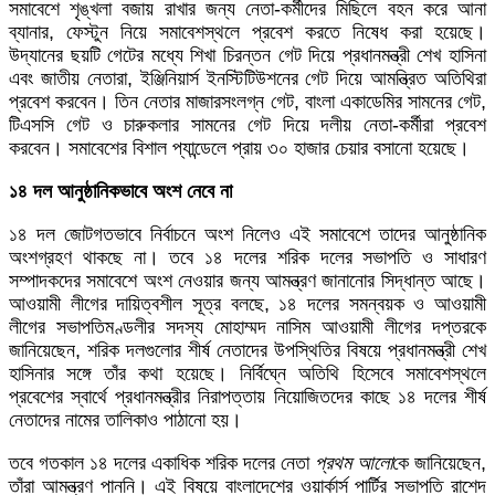
সমাবেশে শৃঙ্খলা বজায় রাখার জন্য নেতা-কর্মীদের মিছিলে বহন করে আনা
ব্যানার, ফেস্টুন নিয়ে সমাবেশস্থলে প্রবেশ করতে নিষেধ করা হয়েছে।
উদ্যানের ছয়টি গেটের মধ্যে শিখা চিরন্তন গেট দিয়ে প্রধানমন্ত্রী শেখ হাসিনা
এবং জাতীয় নেতারা, ইঞ্জিনিয়ার্স ইনস্টিটিউশনের গেট দিয়ে আমন্ত্রিত অতিথিরা
প্রবেশ করবেন। তিন নেতার মাজারসংলগ্ন গেট, বাংলা একাডেমির সামনের গেট,
টিএসসি গেট ও চারুকলার সামনের গেট দিয়ে দলীয় নেতা-কর্মীরা প্রবেশ
করবেন। সমাবেশের বিশাল প্যান্ডেলে প্রায় ৩০ হাজার চেয়ার বসানো হয়েছে।
১৪ দল আনুষ্ঠানিকভাবে অংশ নেবে না
১৪ দল জোটগতভাবে নির্বাচনে অংশ নিলেও এই সমাবেশে তাদের আনুষ্ঠানিক
অংশগ্রহণ থাকছে না। তবে ১৪ দলের শরিক দলের সভাপতি ও সাধারণ
সম্পাদকদের সমাবেশে অংশ নেওয়ার জন্য আমন্ত্রণ জানানোর সিদ্ধান্ত আছে।
আওয়ামী লীগের দায়িত্বশীল সূত্র বলছে, ১৪ দলের সমন্বয়ক ও আওয়ামী
লীগের সভাপতিমণ্ডলীর সদস্য মোহাম্মদ নাসিম আওয়ামী লীগের দপ্তরকে
জানিয়েছেন, শরিক দলগুলোর শীর্ষ নেতাদের উপস্থিতির বিষয়ে প্রধানমন্ত্রী শেখ
হাসিনার সঙ্গে তাঁর কথা হয়েছে। নির্বিঘ্নে অতিথি হিসেবে সমাবেশস্থলে
প্রবেশের স্বার্থে প্রধানমন্ত্রীর নিরাপত্তায় নিয়োজিতদের কাছে ১৪ দলের শীর্ষ
নেতাদের নামের তালিকাও পাঠানো হয়।
তবে গতকাল ১৪ দলের একাধিক শরিক দলের নেতা
প্রথম আলো
কে জানিয়েছেন,
তাঁরা আমন্ত্রণ পাননি। এই বিষয়ে বাংলাদেশের ওয়ার্কার্স পার্টির সভাপতি রাশেদ