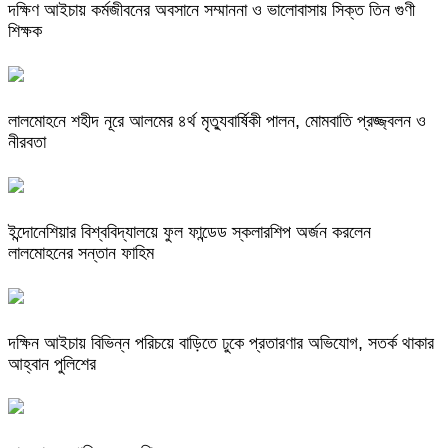
দক্ষিণ আইচায় কর্মজীবনের অবসানে সম্মাননা ও ভালোবাসায় সিক্ত তিন গুণী
শিক্ষক
লালমোহনে শহীদ নূরে আলমের ৪র্থ মৃত্যুবার্ষিকী পালন, মোমবাতি প্রজ্জ্বলন ও
নীরবতা
ইন্দোনেশিয়ার বিশ্ববিদ্যালয়ে ফুল ফান্ডেড স্কলারশিপ অর্জন করলেন
লালমোহনের সন্তান ফাহিম
দক্ষিন আইচায় ‎বিভিন্ন পরিচয়ে বাড়িতে ঢুকে প্রতারণার অভিযোগ, সতর্ক থাকার
আহ্বান পুলিশের