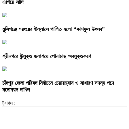
এগিয়ে সাদি
মুন্সিগঞ্জে শরৎয়ের উল্লাসে পালিত হলো “কাশফুল উৎসব”
শ্রীনগরে উন্মুক্ত জলাশয়ে পোনামাছ অবমুক্তকরণ
চাঁদপুর জেলা পরিষদ নির্বাচনে চেয়ারম্যান ও সাধারণ সদস্য পদে
মনোনয়ন দাখিল
ট্যাগস :