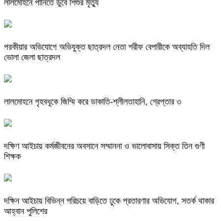
লালমোহনে পানিতে ডুবে শিশুর মৃত্যু
পরকীয়ার অভিযোগে অভিযুক্ত ছাত্রদল নেতা শরীফ বেপারীকে অব্যাহতি দিল
ভোলা জেলা ছাত্রদল
লালমোহনে গৃহবধূকে জিম্মি করে ডাকাতি-শ্লীলতাহানি, গ্রেপ্তার ৩
দক্ষিণ আইচায় কর্মজীবনের অবসানে সম্মাননা ও ভালোবাসায় সিক্ত তিন গুণী
শিক্ষক
দক্ষিন আইচায় ‎বিভিন্ন পরিচয়ে বাড়িতে ঢুকে প্রতারণার অভিযোগ, সতর্ক থাকার
আহ্বান পুলিশের