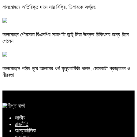
লালমোহনে অতিরিক্ত দামে সার বিক্রি, ডিলারকে অর্থদন্ড
লালমোহন পৌরসভা বিএনপির সভাপতি জান্টু মিয়া উন্নত চিকিৎসার জন্য চীনে
গেলেন
লালমোহনে শহীদ নূরে আলমের ৪র্থ মৃত্যুবার্ষিকী পালন, মোমবাতি প্রজ্জ্বলন ও
নীরবতা
জাতীয়
রাজনীতি
আন্তর্জাতিক