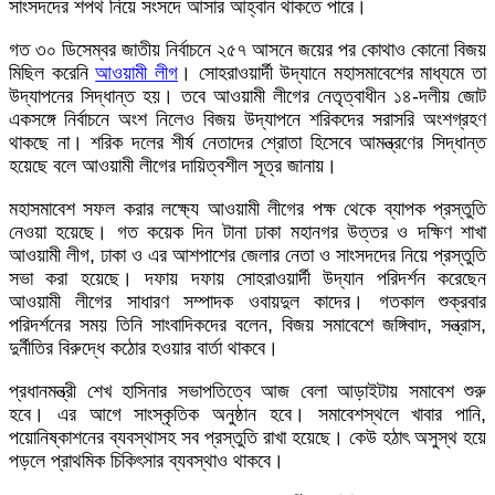
সাংসদদের শপথ নিয়ে সংসদে আসার আহ্বান থাকতে পারে।
গত ৩০ ডিসেম্বর জাতীয় নির্বাচনে ২৫৭ আসনে জয়ের পর কোথাও কোনো বিজয়
মিছিল করেনি
আওয়ামী লীগ
। সোহরাওয়ার্দী উদ্যানে মহাসমাবেশের মাধ্যমে তা
উদ্‌যাপনের সিদ্ধান্ত হয়। তবে আওয়ামী লীগের নেতৃত্বাধীন ১৪-দলীয় জোট
একসঙ্গে নির্বাচনে অংশ নিলেও বিজয় উদ্‌যাপনে শরিকদের সরাসরি অংশগ্রহণ
থাকছে না। শরিক দলের শীর্ষ নেতাদের শ্রোতা হিসেবে আমন্ত্রণের সিদ্ধান্ত
হয়েছে বলে আওয়ামী লীগের দায়িত্বশীল সূত্র জানায়।
মহাসমাবেশ সফল করার লক্ষ্যে আওয়ামী লীগের পক্ষ থেকে ব্যাপক প্রস্তুতি
নেওয়া হয়েছে। গত কয়েক দিন টানা ঢাকা মহানগর উত্তর ও দক্ষিণ শাখা
আওয়ামী লীগ, ঢাকা ও এর আশপাশের জেলার নেতা ও সাংসদদের নিয়ে প্রস্তুতি
সভা করা হয়েছে। দফায় দফায় সোহরাওয়ার্দী উদ্যান পরিদর্শন করেছেন
আওয়ামী লীগের সাধারণ সম্পাদক ওবায়দুল কাদের। গতকাল শুক্রবার
পরিদর্শনের সময় তিনি সাংবাদিকদের বলেন, বিজয় সমাবেশে জঙ্গিবাদ, সন্ত্রাস,
দুর্নীতির বিরুদ্ধে কঠোর হওয়ার বার্তা থাকবে।
প্রধানমন্ত্রী শেখ হাসিনার সভাপতিত্বে আজ বেলা আড়াইটায় সমাবেশ শুরু
হবে। এর আগে সাংস্কৃতিক অনুষ্ঠান হবে। সমাবেশস্থলে খাবার পানি,
পয়োনিষ্কাশনের ব্যবস্থাসহ সব প্রস্তুতি রাখা হয়েছে। কেউ হঠাৎ অসুস্থ হয়ে
পড়লে প্রাথমিক চিকিৎসার ব্যবস্থাও থাকবে।