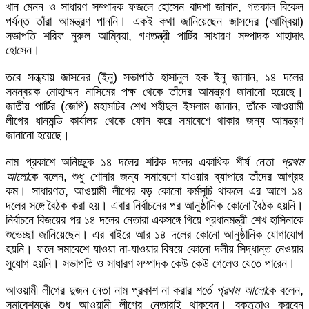
খান মেনন ও সাধারণ সম্পাদক ফজলে হোসেন বাদশা জানান, গতকাল বিকেল
পর্যন্ত তাঁরা আমন্ত্রণ পাননি। একই কথা জানিয়েছেন জাসদের (আম্বিয়া)
সভাপতি শরিফ নুরুল আম্বিয়া, গণতন্ত্রী পার্টির সাধারণ সম্পাদক শাহাদাৎ
হোসেন।
তবে সন্ধ্যায় জাসদের (ইনু) সভাপতি হাসানুল হক ইনু জানান, ১৪ দলের
সমন্বয়ক মোহাম্মদ নাসিমের পক্ষ থেকে তাঁদের আমন্ত্রণ জানানো হয়েছে।
জাতীয় পার্টির (জেপি) মহাসচিব শেখ শহীদুল ইসলাম জানান, তাঁকে আওয়ামী
লীগের ধানমন্ডি কার্যালয় থেকে ফোন করে সমাবেশে থাকার জন্য আমন্ত্রণ
জানানো হয়েছে।
নাম প্রকাশে অনিচ্ছুক ১৪ দলের শরিক দলের একাধিক শীর্ষ নেতা
প্রথম
আলো
কে বলেন, শুধু শোনার জন্য সমাবেশে যাওয়ার ব্যাপারে তাঁদের আগ্রহ
কম। সাধারণত, আওয়ামী লীগের বড় কোনো কর্মসূচি থাকলে এর আগে ১৪
দলের সঙ্গে বৈঠক করা হয়। এবার নির্বাচনের পর আনুষ্ঠানিক কোনো বৈঠক হয়নি।
নির্বাচনে বিজয়ের পর ১৪ দলের নেতারা একসঙ্গে গিয়ে প্রধানমন্ত্রী শেখ হাসিনাকে
শুভেচ্ছা জানিয়েছেন। এর বাইরে আর ১৪ দলের কোনো আনুষ্ঠানিক যোগাযোগ
হয়নি। ফলে সমাবেশে যাওয়া না-যাওয়ার বিষয়ে কোনো দলীয় সিদ্ধান্ত নেওয়ার
সুযোগ হয়নি। সভাপতি ও সাধারণ সম্পাদক কেউ কেউ গেলেও যেতে পারেন।
আওয়ামী লীগের দুজন নেতা নাম প্রকাশ না করার শর্তে
প্রথম আলো
কে বলেন,
সমাবেশমঞ্চে শুধু আওয়ামী লীগের নেতারাই থাকবেন। বক্তৃতাও করবেন