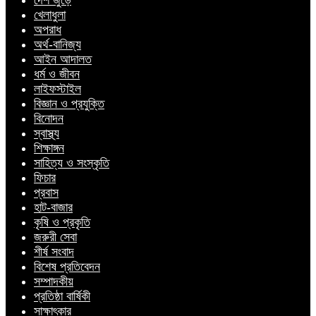
দেশ জুড়ে
খেলাধুলা
অপরাধ
অর্থ-বানিজ্য
আইন আদালত
ধর্ম ও জীবন
লাইফস্টাইল
বিজ্ঞান ও প্রযুক্তি
বিনোদন
স্বাস্থ্য
শিক্ষাঙ্গন
সাহিত্য ও সংস্কৃতি
ফিচার
প্রবাস
হাট-বাজার
কৃষি ও প্রকৃতি
জরুরী সেবা
শীর্ষ সংবাদ
বিশেষ প্রতিবেদন
সম্পাদকীয়
প্রতিষ্ঠা বার্ষিকী
সাক্ষাৎকার