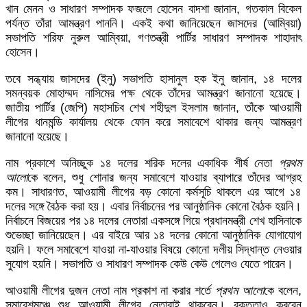
খান মেনন ও সাধারণ সম্পাদক ফজলে হোসেন বাদশা জানান, গতকাল বিকেল
পর্যন্ত তাঁরা আমন্ত্রণ পাননি। একই কথা জানিয়েছেন জাসদের (আম্বিয়া)
সভাপতি শরিফ নুরুল আম্বিয়া, গণতন্ত্রী পার্টির সাধারণ সম্পাদক শাহাদাৎ
হোসেন।
তবে সন্ধ্যায় জাসদের (ইনু) সভাপতি হাসানুল হক ইনু জানান, ১৪ দলের
সমন্বয়ক মোহাম্মদ নাসিমের পক্ষ থেকে তাঁদের আমন্ত্রণ জানানো হয়েছে।
জাতীয় পার্টির (জেপি) মহাসচিব শেখ শহীদুল ইসলাম জানান, তাঁকে আওয়ামী
লীগের ধানমন্ডি কার্যালয় থেকে ফোন করে সমাবেশে থাকার জন্য আমন্ত্রণ
জানানো হয়েছে।
নাম প্রকাশে অনিচ্ছুক ১৪ দলের শরিক দলের একাধিক শীর্ষ নেতা
প্রথম
আলো
কে বলেন, শুধু শোনার জন্য সমাবেশে যাওয়ার ব্যাপারে তাঁদের আগ্রহ
কম। সাধারণত, আওয়ামী লীগের বড় কোনো কর্মসূচি থাকলে এর আগে ১৪
দলের সঙ্গে বৈঠক করা হয়। এবার নির্বাচনের পর আনুষ্ঠানিক কোনো বৈঠক হয়নি।
নির্বাচনে বিজয়ের পর ১৪ দলের নেতারা একসঙ্গে গিয়ে প্রধানমন্ত্রী শেখ হাসিনাকে
শুভেচ্ছা জানিয়েছেন। এর বাইরে আর ১৪ দলের কোনো আনুষ্ঠানিক যোগাযোগ
হয়নি। ফলে সমাবেশে যাওয়া না-যাওয়ার বিষয়ে কোনো দলীয় সিদ্ধান্ত নেওয়ার
সুযোগ হয়নি। সভাপতি ও সাধারণ সম্পাদক কেউ কেউ গেলেও যেতে পারেন।
আওয়ামী লীগের দুজন নেতা নাম প্রকাশ না করার শর্তে
প্রথম আলো
কে বলেন,
সমাবেশমঞ্চে শুধু আওয়ামী লীগের নেতারাই থাকবেন। বক্তৃতাও করবেন