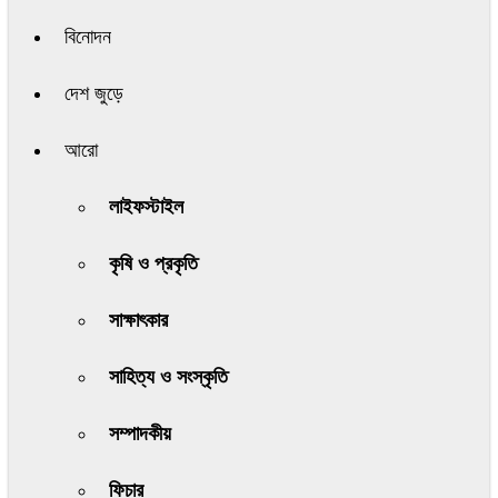
বিনোদন
দেশ জুড়ে
আরো
লাইফস্টাইল
কৃষি ও প্রকৃতি
সাক্ষাৎকার
সাহিত্য ও সংস্কৃতি
সম্পাদকীয়
ফিচার