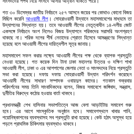
সাংসদদের শপথ নিয়ে সংসদে আসার আহ্বান থাকতে পারে।
গত ৩০ ডিসেম্বর জাতীয় নির্বাচনে ২৫৭ আসনে জয়ের পর কোথাও কোনো বিজয়
মিছিল করেনি
আওয়ামী লীগ
। সোহরাওয়ার্দী উদ্যানে মহাসমাবেশের মাধ্যমে তা
উদ্‌যাপনের সিদ্ধান্ত হয়। তবে আওয়ামী লীগের নেতৃত্বাধীন ১৪-দলীয় জোট
একসঙ্গে নির্বাচনে অংশ নিলেও বিজয় উদ্‌যাপনে শরিকদের সরাসরি অংশগ্রহণ
থাকছে না। শরিক দলের শীর্ষ নেতাদের শ্রোতা হিসেবে আমন্ত্রণের সিদ্ধান্ত
হয়েছে বলে আওয়ামী লীগের দায়িত্বশীল সূত্র জানায়।
মহাসমাবেশ সফল করার লক্ষ্যে আওয়ামী লীগের পক্ষ থেকে ব্যাপক প্রস্তুতি
নেওয়া হয়েছে। গত কয়েক দিন টানা ঢাকা মহানগর উত্তর ও দক্ষিণ শাখা
আওয়ামী লীগ, ঢাকা ও এর আশপাশের জেলার নেতা ও সাংসদদের নিয়ে প্রস্তুতি
সভা করা হয়েছে। দফায় দফায় সোহরাওয়ার্দী উদ্যান পরিদর্শন করেছেন
আওয়ামী লীগের সাধারণ সম্পাদক ওবায়দুল কাদের। গতকাল শুক্রবার
পরিদর্শনের সময় তিনি সাংবাদিকদের বলেন, বিজয় সমাবেশে জঙ্গিবাদ, সন্ত্রাস,
দুর্নীতির বিরুদ্ধে কঠোর হওয়ার বার্তা থাকবে।
প্রধানমন্ত্রী শেখ হাসিনার সভাপতিত্বে আজ বেলা আড়াইটায় সমাবেশ শুরু
হবে। এর আগে সাংস্কৃতিক অনুষ্ঠান হবে। সমাবেশস্থলে খাবার পানি,
পয়োনিষ্কাশনের ব্যবস্থাসহ সব প্রস্তুতি রাখা হয়েছে। কেউ হঠাৎ অসুস্থ হয়ে
পড়লে প্রাথমিক চিকিৎসার ব্যবস্থাও থাকবে।