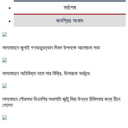
সর্বশেষ
জনপ্রিয় সংবাদ
লালমোহনে জুলাই গণঅভ্যুত্থান দিবস উপলক্ষে আলোচনা সভা
লালমোহনে অতিরিক্ত দামে সার বিক্রি, ডিলারকে অর্থদন্ড
লালমোহন পৌরসভা বিএনপির সভাপতি জান্টু মিয়া উন্নত চিকিৎসার জন্য চীনে
গেলেন