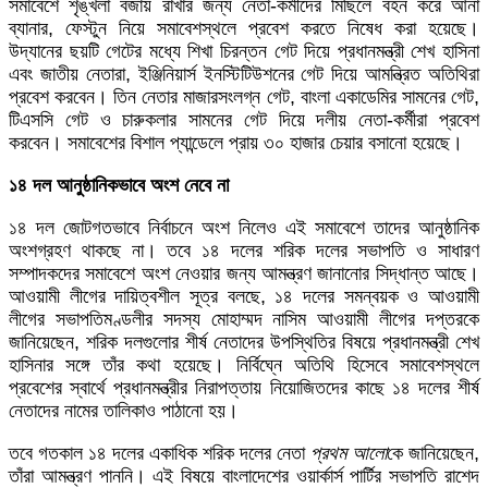
সমাবেশে শৃঙ্খলা বজায় রাখার জন্য নেতা-কর্মীদের মিছিলে বহন করে আনা
ব্যানার, ফেস্টুন নিয়ে সমাবেশস্থলে প্রবেশ করতে নিষেধ করা হয়েছে।
উদ্যানের ছয়টি গেটের মধ্যে শিখা চিরন্তন গেট দিয়ে প্রধানমন্ত্রী শেখ হাসিনা
এবং জাতীয় নেতারা, ইঞ্জিনিয়ার্স ইনস্টিটিউশনের গেট দিয়ে আমন্ত্রিত অতিথিরা
প্রবেশ করবেন। তিন নেতার মাজারসংলগ্ন গেট, বাংলা একাডেমির সামনের গেট,
টিএসসি গেট ও চারুকলার সামনের গেট দিয়ে দলীয় নেতা-কর্মীরা প্রবেশ
করবেন। সমাবেশের বিশাল প্যান্ডেলে প্রায় ৩০ হাজার চেয়ার বসানো হয়েছে।
১৪ দল আনুষ্ঠানিকভাবে অংশ নেবে না
১৪ দল জোটগতভাবে নির্বাচনে অংশ নিলেও এই সমাবেশে তাদের আনুষ্ঠানিক
অংশগ্রহণ থাকছে না। তবে ১৪ দলের শরিক দলের সভাপতি ও সাধারণ
সম্পাদকদের সমাবেশে অংশ নেওয়ার জন্য আমন্ত্রণ জানানোর সিদ্ধান্ত আছে।
আওয়ামী লীগের দায়িত্বশীল সূত্র বলছে, ১৪ দলের সমন্বয়ক ও আওয়ামী
লীগের সভাপতিমণ্ডলীর সদস্য মোহাম্মদ নাসিম আওয়ামী লীগের দপ্তরকে
জানিয়েছেন, শরিক দলগুলোর শীর্ষ নেতাদের উপস্থিতির বিষয়ে প্রধানমন্ত্রী শেখ
হাসিনার সঙ্গে তাঁর কথা হয়েছে। নির্বিঘ্নে অতিথি হিসেবে সমাবেশস্থলে
প্রবেশের স্বার্থে প্রধানমন্ত্রীর নিরাপত্তায় নিয়োজিতদের কাছে ১৪ দলের শীর্ষ
নেতাদের নামের তালিকাও পাঠানো হয়।
তবে গতকাল ১৪ দলের একাধিক শরিক দলের নেতা
প্রথম আলো
কে জানিয়েছেন,
তাঁরা আমন্ত্রণ পাননি। এই বিষয়ে বাংলাদেশের ওয়ার্কার্স পার্টির সভাপতি রাশেদ