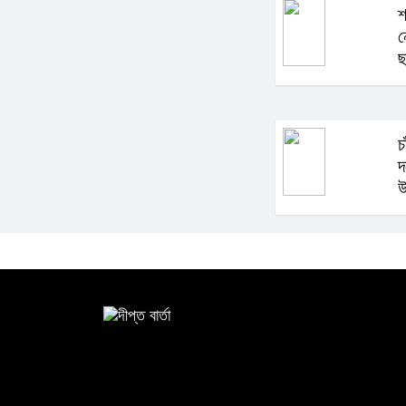
শ
ন
ছ
চ
দ
উ