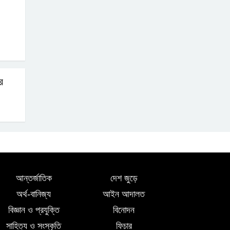
দক্ষিন আইচায় ‎বিভিন্ন
পরিচয়ে বাড়িতে ঢুকে
প্রতারণার অভিযোগ,
সতর্ক থাকার আহ্বান পুলিশের
র
লালমোহনে পানিতে ডুবে
শিশুর মৃত্যু
আন্তর্জাতিক
দেশ জুড়ে
অর্থ-বানিজ্য
আইন আদালত
বিজ্ঞান ও প্রযুক্তি
বিনোদন
সাহিত্য ও সংস্কৃতি
ফিচার