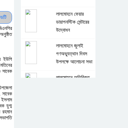
লালমোহনে ফেয়ার
ডটি
ডায়াগনস্টিক সেন্টারের
বিএনপির
উদ্বোধন
নুষ্ঠিত
লালমোহনে জুলাই
গণঅভ্যুত্থান দিবস
দর ইউপি
উপলক্ষে আলোচনা সভা
 মতিনের
ও সাবেক
লালমোহনে অতিরিক্ত
দামে সার বিক্রি,
 উপজেলা
ডিলারকে অর্থদন্ড
, সাবেক
ল ইসলাম
ক যুগ্ম
লালমোহন পৌরসভা
র রহমান
বিএনপির সভাপতি জান্টু
 সভাপতি
মিয়া উন্নত চিকিৎসার