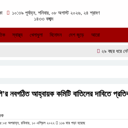
কা
১০:৩৯ পূর্বাহ্ন, শনিবার, ০৮ অগাস্ট ২০২৬, ২৪ শ্রাবণ
১৪৩৩ বঙ্গাব্দ
তিক
স্বাস্থ্য
খেলাধুলা
বিনোদন
দেশ জুড়ে
আরো
২৯ বছর ধরে নেই কমিট
ি’র নবগঠিত আহ্বায়ক কমিটি বাতিলের দাবিতে প্রতি
েদক
:০৫ অপরাহ্ন, রবিবার, ১০ এপ্রিল ২০২২
১১৬ বার পড়া হয়েছে