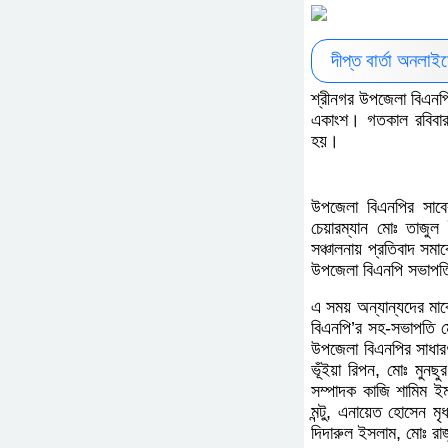
দীপ্ত বার্তা অনলা
শ্রীনগর উপজেলা বিএনপি
একাংশ। গতকাল রবিবার ব
হয়।
উপজেলা বিএনপির সাবে
চেয়ারম্যান মোঃ তাজ
সঞ্চালনায় প্রতিবাদ সম
উপজেলা বিএনপি সভাপতি
এ সময় অন্যান্যদের মা
বিএনপি’র সহ-সভাপতি ম
উপজেলা বিএনপির সাধার
ভূঁইয়া রিপন, মোঃ মুন
সম্পাদক কাজি শামিম ইম
মন্টু, এনায়েত হোসেন 
দিদারুল ইসলাম, মোঃ র