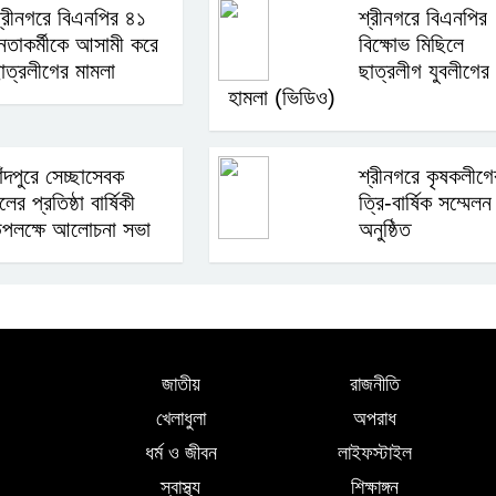
্রীনগরে বিএনপির ৪১
শ্রীনগরে বিএনপির
েতাকর্মীকে আসামী করে
বিক্ষোভ মিছিলে
াত্রলীগের মামলা
ছাত্রলীগ যুবলীগের
হামলা (ভিডিও)
াঁদপুরে সেচ্ছাসেবক
শ্রীনগরে কৃষকলীগে
লের প্রতিষ্ঠা বার্ষিকী
ত্রি-বার্ষিক সম্মেলন
পলক্ষে আলোচনা সভা
অনুষ্ঠিত
জাতীয়
রাজনীতি
খেলাধুলা
অপরাধ
ধর্ম ও জীবন
লাইফস্টাইল
স্বাস্থ্য
শিক্ষাঙ্গন