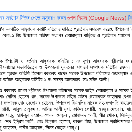
ইনের সর্বশেষ নিউজ পেতে অনুসরণ করুন
গুগল নিউজ (Google News)
ফি
’র নবগঠিত আহ্বায়ক কমিটি বাতিলের দাবিতে প্রতিবাদ সমাবেশ করেছে উপজেলা 
েলা১১ টায় উপজেলা পরিষদ সংলগ্ন চেয়ারম্যান বাড়িতে এ প্রতিবাদ সমাবেশ অ
ক উপদেষ্টা ও বর্তমান আহ্বায়ক কমিটির ১ নং যুগ্ন আহবায়ক শ্রীনগর স
ুল ইসলামের সভাপতিত্বে ও উপজেলা যুবদলের সাধারণ সম্পাদক মতিউর রহমান
াবেশে প্রধান অতিথি হিসেবে বক্তব্য রাখেন সাবেক উপজেলা পরিষদের চেয়ারম্যান 
 বর্তমান আহ্বায়ক কমিটির ১ নং সদস্য আলহাজ্ব মোঃ মমিন আলী।
ঝে বক্তব্য রাখেন শ্রীনগর উপজেলা পরিষদের সাবেক ভাইস চেয়ারম্যান ও সাবেক
োঃ সেলিম হোসেন খান, সাবেক উপজেলা মহিলা ভাইস চেয়ারম্যান জাহানারা বেগম
ণ সম্পাদক মোঃ দেলোয়ার হোসেন, উপজেলা বিএনপির সাবেক সহ-সভাপতি রাহাদু
ছুর মাঝি, আবুল তালুকদার, আমির আলী মৃধা, কফিল বেপারী, মনজুর দেওয়ান, সাবে
াম সাচ্চু, হাফিজুর রহমান, খোকন মোড়ল , মোহাম্মদ আলী, পীর খোকন, সিদ্দিকু
মৃধা, শেখ ইদ্রিস আলী, মোঃ বিল্লাল হোসেন, কাঞ্চন মিয়া, উপজেলা শ্রমিকদলের
াজু আহমেদ, শামীম আহমেদ, লিমন মোড়ল প্রমুখ।