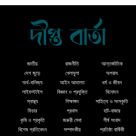
লালমোহন পৌরসভা বিএনপির সভাপতি জান্টু
মিয়া উন্নত চিকিৎসার জন্য চীনে গেলেন
দক্ষিণ আইচায় কর্মজীবনের অবসানে সম্মাননা
ও ভালোবাসায় সিক্ত তিন গুণী শিক্ষক
জাতীয়
রাজনীতি
আন্তর্জাতিক
লালমোহনে শহীদ নূরে আলমের ৪র্থ
দেশ জুড়ে
খেলাধুলা
অপরাধ
মৃত্যুবার্ষিকী পালন, মোমবাতি প্রজ্জ্বলন ও
অর্থ-বানিজ্য
আইন আদালত
ধর্ম ও জীবন
নীরবতা
লাইফস্টাইল
বিজ্ঞান ও প্রযুক্তি
বিনোদন
ইন্দোনেশিয়ার বিশ্ববিদ্যালয়ে ফুল ফান্ডেড
স্বাস্থ্য
শিক্ষাঙ্গন
সাহিত্য ও সংস্কৃতি
স্কলারশিপ অর্জন করলেন লালমোহনের
ফিচার
প্রবাস
হাট-বাজার
সন্তান ফাহিম
কৃষি ও প্রকৃতি
জরুরী সেবা
শীর্ষ সংবাদ
বিশেষ প্রতিবেদন
সম্পাদকীয়
প্রতিষ্ঠা বার্ষিকী
দক্ষিন আইচায় ‎বিভিন্ন পরিচয়ে বাড়িতে ঢুকে