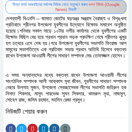
দীপ্ত বার্তা অনলাইনের সর্বশেষ নিউজ পেতে অনুসরণ করুন
গুগল নিউজ (Google
News)
ফিডটি
দেশব্যাপী বিএনপি – জামাত জোটের ষড়যন্ত্র সন্ত্রাস নৈরাজ্য ও বিশৃঙ্খলা
প্রতিবাদে শ্রীনগর উপজেলা যুবলীগের উদ্যোগে বিক্ষোভ সমাবেশ অনুষ্ঠিত
হয়েছে।শনিবার সকাল সাড়ে ১০টায় দলীয় কার্যালয় থেকে যুবলীগের একটি
বিক্ষোভ মিছিল বের হয়ে প্রধান প্রধান সড়ক প্রদক্ষিণ শেষে শ্রীনগর ঝুমুর
হল চত্বরে এসে শেষ হয়।পরে উপজেলা যুবলীগের সভাপতি ফিরোজ আল
মামুনের সভাপতিত্বে এক প্রতিবাদ সভায় প্রধান অতিথি হিসেবে বক্তব্য
রাখেন উপজেলা আওয়ামী লীগের সাধারণ সম্পাদক মোঃ তোফাজ্জল হোসেন।
এ সময় অন্যান্যদের মধ্যে বক্তব্য রাখেন উপজেলা আওয়ামী লীগের
সাংগঠনিক সম্পাদক আলী আক্কাস মৃধা জীবন, যুবলীগের সাধারণ সম্পাদক
নেছার উল্লাহ সুজন, উপজেলা স্বেচ্ছাসেবক লীগের সভাপতি জহিরুল হক
নিসাত শিকদার, মাসুদ পারভেজ সুমন সিকদার, কামরুল মৃধা, নাজমুল,
সোহেল রাজ, জসিম রহমান, মহসিন রেজা প্রমুখ।
নিউজটি শেয়ার করুন